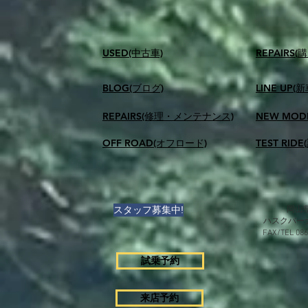
USED(中古車)
​REPAIR
BLOG(ブログ)
LINE UP(
REPAIRS(修理・メンテナンス)
NEW MOD
OFF ROAD(オフロード)
TEST RID
スタッフ募集中!
岡山県
ハスクバー
FAX/TEL 0
試乗予約
来店予約