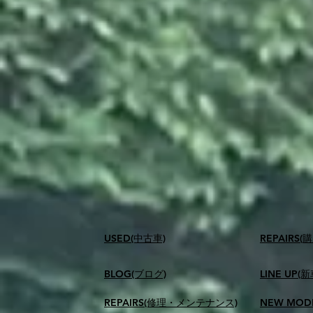
USED(中古車)
​REPAIR
BLOG(ブログ)
LINE UP(
REPAIRS(修理・メンテナンス)
NEW MOD