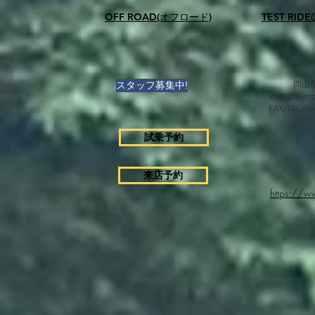
OFF ROAD(オフロード)
TEST RID
スタッフ募集中!
岡山県
ハスクバー
FAX/TEL 0
試乗予約
来店予約
https://