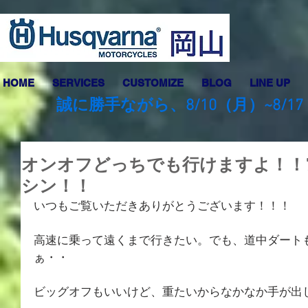
HOME
SERVICES
CUSTOMIZE
BLOG
LINE UP
誠に勝手ながら、8/10（月）~8
オンオフどっちでも行けますよ！！7
シン！！
いつもご覧いただきありがとうございます！！！
高速に乗って遠くまで行きたい。でも、道中ダート
ぁ・・
ビッグオフもいいけど、重たいからなかなか手が出