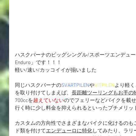
ハスクバーナのビッグシングル/スポーツエンデューロ
Enduro」です！！！
軽い/速い/カッコイイが揃いました
同じハスクバーナの
SVARTPILEN
や
VITPILEN
より軽く
を取り付けてしまえば、
長距離ツーリングもお手の
700ccを
超えていない
のでフェリーなどバイクを載
行く時に少し料金を抑えられるといったプチメリット
カスタムの方向性でさまざまなバイクに化けるのも
ド類を付けて
エンデューロに特化
してみたり、ラリ