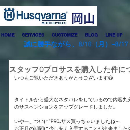
HOME
SERVICES
CUSTOMIZE
BLOG
LINE UP
誠に勝手ながら、8/10（月）~8
スタッフOプロサスを購入した件に
いつもご覧いただきありがとうございます😆
タイトルから盛大なネタバレをしているので内容丸
のサスペンションをアップグレードしました。
いやー、ついに
”PRO„
サス買っちゃいましたね～
お正月の期間に少し安く入手することが出来ました