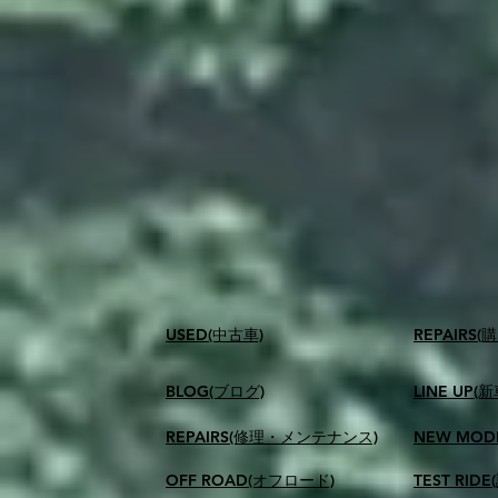
USED(中古車)
​REPAIR
BLOG(ブログ)
LINE UP(
REPAIRS(修理・メンテナンス)
NEW MOD
OFF ROAD(オフロード)
TEST RID