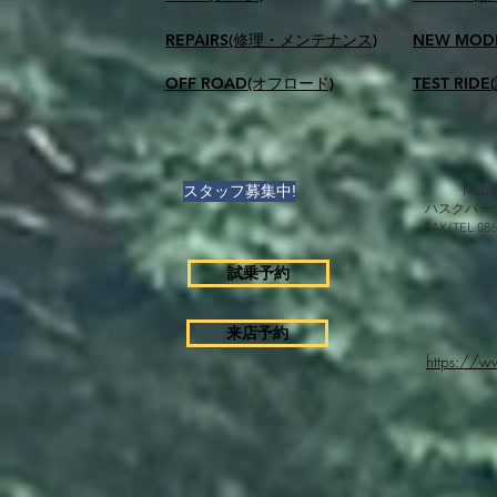
REPAIRS(修理・メンテナンス)
NEW MOD
OFF ROAD(オフロード)
TEST RID
スタッフ募集中!
岡山県
ハスクバー
FAX/TEL 0
試乗予約
来店予約
https://