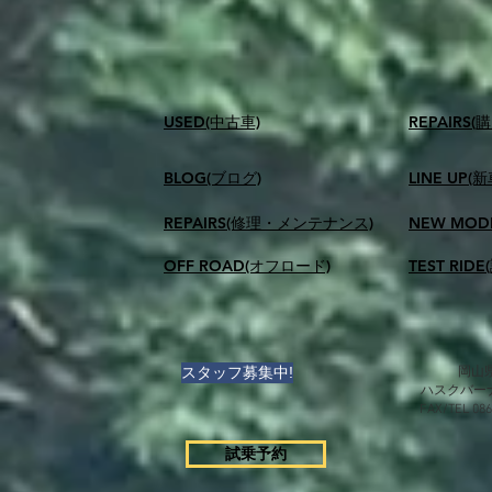
USED(中古車)
​REPAIR
BLOG(ブログ)
LINE UP(
REPAIRS(修理・メンテナンス)
NEW MOD
OFF ROAD(オフロード)
TEST RID
スタッフ募集中!
岡山県
ハスクバー
FAX/TEL 0
試乗予約