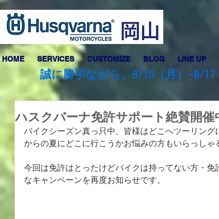
HOME
SERVICES
CUSTOMIZE
BLOG
LINE UP
誠に勝手ながら、8/10（月）~8
ハスクバーナ免許サポート絶賛開催
バイクシーズン真っ只中、皆様はどこへツーリング
からの夏にどこに行こうかお悩みの方もいらっしゃ
今回は免許はとったけどバイクは持ってない方・免
なキャンペーンを再度お知らせです。