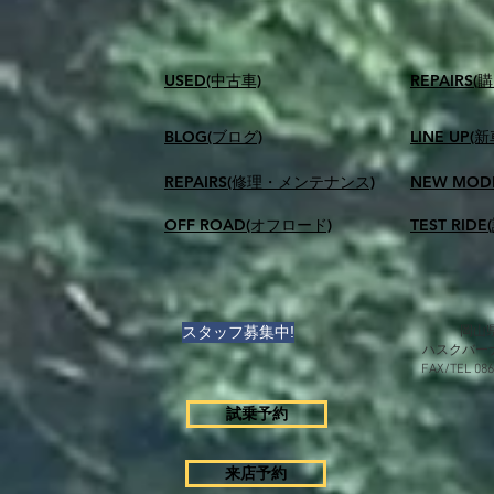
USED(中古車)
​REPAIR
BLOG(ブログ)
LINE UP(
REPAIRS(修理・メンテナンス)
NEW MOD
OFF ROAD(オフロード)
TEST RID
スタッフ募集中!
岡山県
ハスクバー
FAX/TEL 0
試乗予約
来店予約