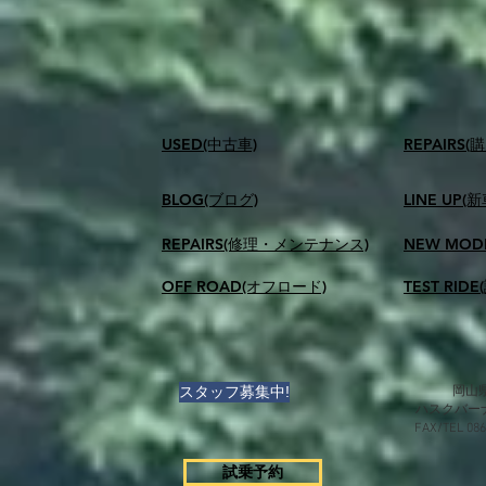
USED(中古車)
​REPAIR
BLOG(ブログ)
LINE UP(
REPAIRS(修理・メンテナンス)
NEW MOD
OFF ROAD(オフロード)
TEST RID
スタッフ募集中!
岡山県
ハスクバー
FAX/TEL 0
試乗予約