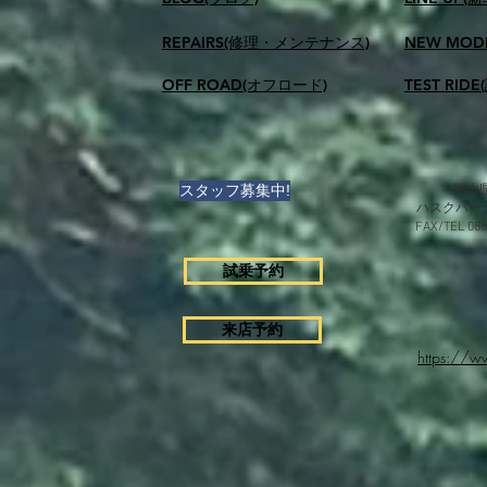
REPAIRS(修理・メンテナンス)
NEW MOD
OFF ROAD(オフロード)
TEST RID
スタッフ募集中!
岡山県
ハスクバー
FAX/TEL 0
試乗予約
来店予約
https://