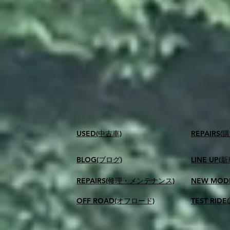
USED(中古車)
​REPAIR
BLOG(ブログ)
LINE UP(
REPAIRS(修理・メンテナンス)
NEW MOD
OFF ROAD(オフロード)
TEST RID