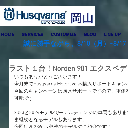
HOME
SERVICES
CUSTOMIZE
BLOG
LINE UP
誠に勝手ながら、8/10（月）~8
ラスト１台！Norden 901 エクス
いつもありがとうございます！
今月末でHusqvarna Motorcycles購入サポート
今回のキャンペーンは購入サポートですので、車体
可能です。
2023と2024モデルでモデルチェンジの車両もあ
ま継続となるモデルもあります。
今回は2023から継続のモデルのご紹介です！