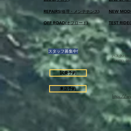
REPAIRS(修理・メンテナンス)
NEW MOD
OFF ROAD(オフロード)
TEST RID
スタッフ募集中!
岡山県
ハスクバー
FAX/TEL 0
試乗予約
来店予約
https://