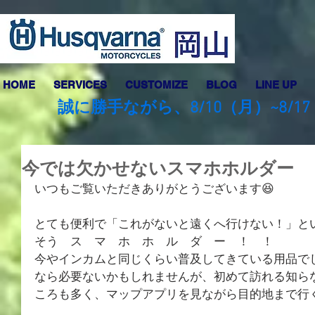
HOME
SERVICES
CUSTOMIZE
BLOG
LINE UP
誠に勝手ながら、8/10（月）~8
今では欠かせないスマホホルダー
いつもご覧いただきありがとうございます😆
とても便利で「これがないと遠くへ行けない！」と
そう　ス　マ　ホ　ホ　ル　ダ　ー　！　！
今やインカムと同じくらい普及してきている用品で
なら必要ないかもしれませんが、初めて訪れる知ら
ころも多く、マップアプリを見ながら目的地まで行