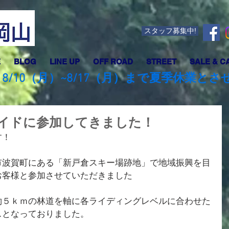
スタッフ募集中!
E
BLOG
LINE UP
OFF ROAD
STREET
SALE & C
8/10（月）~8/17（月）まで夏季休業と
イドに参加してきました！
す！
市波賀町にある「新戸倉スキー場跡地」で地域振興を目
お客様と参加させていただきました
約５ｋｍの林道を軸に各ライディングレベルに合わせた
スとなっておりました。