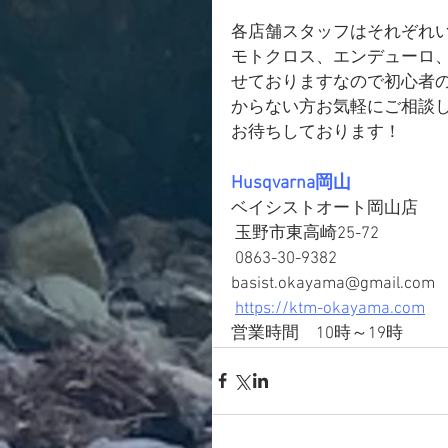
各店舗スタッフはそれぞれ
モトクロス、エンデューロ
せておりますなので初心者
からない方お気軽にご相談
お待ちしております！
Husqvarna岡山
ベイシストオート岡山店
 玉野市東高崎25-72
 0863-30-9382
basist.okayama@gmail.com
https://ktm-okayama.com
営業時間　10時～19時