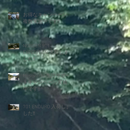
お得なキャンペーン
複数実施中です‼
NORDEN 901
EXPEDITION 入荷しま
した‼
Husqvarna免許サポー
トキャンペーン実施
中です‼
701 ENDURO 入荷しま
した‼