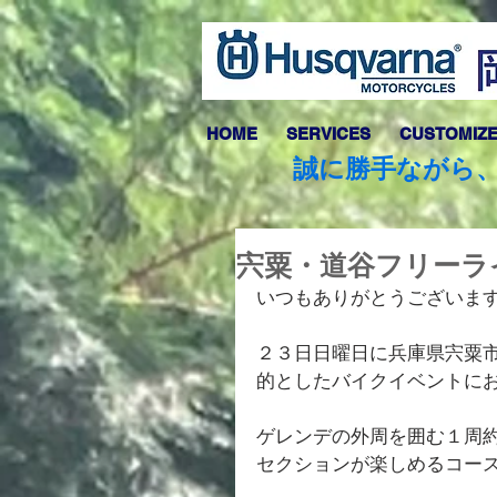
HOME
SERVICES
CUSTOMIZ
誠に勝手ながら、
宍粟・道谷フリーラ
いつもありがとうございま
２３日日曜日に
兵庫県宍粟
的としたバイクイベントに
ゲレンデの外周を囲む１周
セクションが楽しめるコー