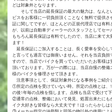
どは対象外となります。
　　そして当店の延長保証の最大の魅力は、なんと
ビスをお客様に一切負担頂くことなく無料で提供さ
証に関してですが、ほとんどの正規代理店では有料
が、以前は自動車ディーラーのスタッフとしてセー
もちろん延長保証は有料でしたので、当店に来て大
ます！
　延長保証にご加入することは、長く愛車を安心し
と言っても過言では御座いません。それを当店負担
すので、当店でバイクを買っていただいたお客様は
頂いております。万が一の際には、当店自慢の整備
様のバイクを修理させて頂きます。
　注意事項として、保証対象外になる事例をご紹介
①所定の点検を受けていない時。所定の点検とは、1
の後1年毎の点検を指します。点検も当店で受けて
②通常の点検、整備において発見、処置出来たにも
イク大好きな皆様なら大丈夫です！ほったらかしは
③メーカー指定の油脂類と同等の物以外の使用によ