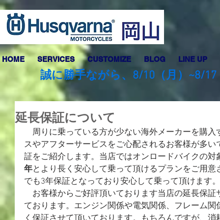
HOME
SERVICES
CUSTOMIZE
BLOG
LINE UP
誠に勝手ながら、8/10（月）~8
延長保証について
　周りに乗っている方が少ない海外メーカーを購入
スやアフターサービスをご心配されるお客様が多い
証をご紹介します。当店ではオンロードバイクの対
年
とより長く安心して乗って頂けるプランをご用意
でも3年保証となっており安心して乗って頂けます
　お客様からご好評頂いております当店の延長保証
ております。エンジン関係や電気関係、フレーム関
く保証させて頂いております。もちろんですが、消