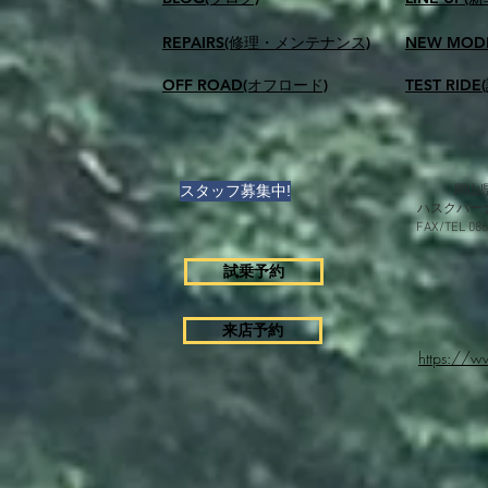
REPAIRS(修理・メンテナンス)
NEW MOD
OFF ROAD(オフロード)
TEST RID
スタッフ募集中!
岡山県
ハスクバー
FAX/TEL 0
試乗予約
来店予約
https://