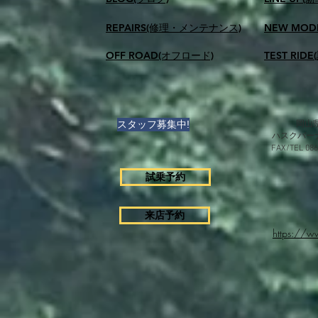
REPAIRS(修理・メンテナンス)
NEW MOD
OFF ROAD(オフロード)
TEST RID
スタッフ募集中!
岡山県
ハスクバー
FAX/TEL 0
試乗予約
来店予約
https://