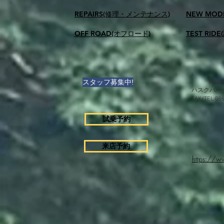
REPAIRS(修理・メンテナンス)
NEW MOD
OFF ROAD(オフロード)
TEST RID
スタッフ募集中!
岡山県
ハスクバー
FAX/TEL 0
試乗予約
来店予約
https://