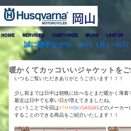
HOME
SERVICES
CUSTOMIZE
BLOG
LINE UP
誠に勝手ながら、8/10（月）~8
暖かくてカッコいいジャケットをご
いつもご覧いただきありがとうございます！！！
少し前までは日中は朝晩に比べるとまだ暖かく薄着
最近は日中でも寒い日が増えてきましたね。
ということで今回は
KTM
/
HQV
/
GASGAS
どのメーカー
することのできる商品をご紹介いたします！！