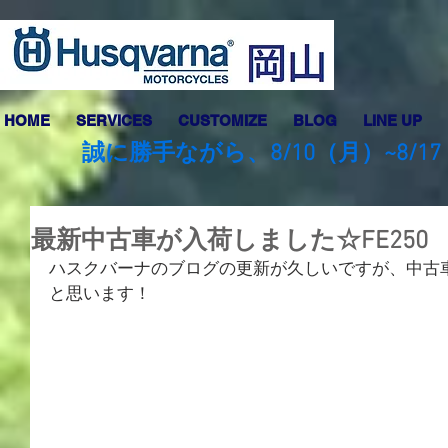
HOME
SERVICES
CUSTOMIZE
BLOG
LINE UP
誠に勝手ながら、8/10（月）~8
最新中古車が入荷しました☆FE250
ハスクバーナのブログの更新が久しいですが、中古
と思います！