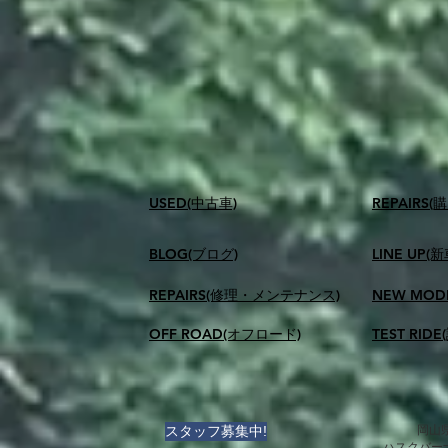
USED(中古車)
​REPAIR
BLOG(ブログ)
LINE UP(
REPAIRS(修理・メンテナンス)
NEW MOD
OFF ROAD(オフロード)
TEST RID
スタッフ募集中!
岡山県