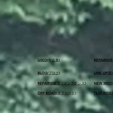
USED(中古車)
​REPAIR
BLOG(ブログ)
LINE UP(
REPAIRS(修理・メンテナンス)
NEW MOD
OFF ROAD(オフロード)
TEST RID