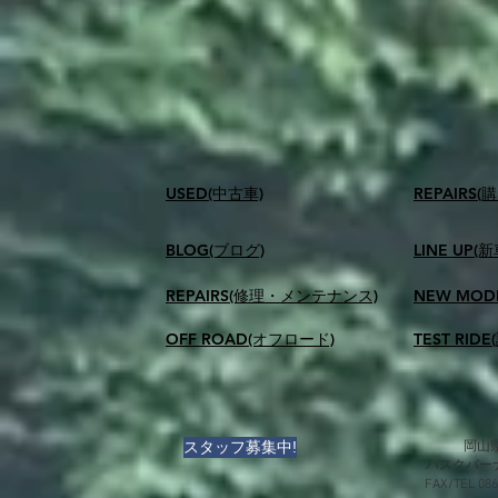
USED(中古車)
​REPAIR
BLOG(ブログ)
LINE UP(
REPAIRS(修理・メンテナンス)
NEW MOD
OFF ROAD(オフロード)
TEST RID
スタッフ募集中!
岡山県
ハスクバー
FAX/TEL 0