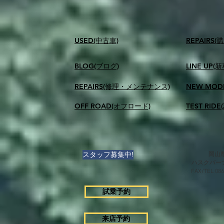
USED(中古車)
​REPAIR
BLOG(ブログ)
LINE UP(
REPAIRS(修理・メンテナンス)
NEW MOD
OFF ROAD(オフロード)
TEST RID
スタッフ募集中!
岡山県
ハスクバー
FAX/TEL 0
試乗予約
来店予約