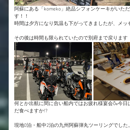
阿蘇にある「komeko」絶品シフォンケーキがいた
す！！
時間は夕方になり気温も下がってきましたが、メッ
その後は時間も限られていたので別府まで戻ります
何とか出航に間に合い船内ではお疲れ様宴会🍶今日
だ食べますか!?
現地0泊・船中2泊の九州阿蘇弾丸ツーリングでした