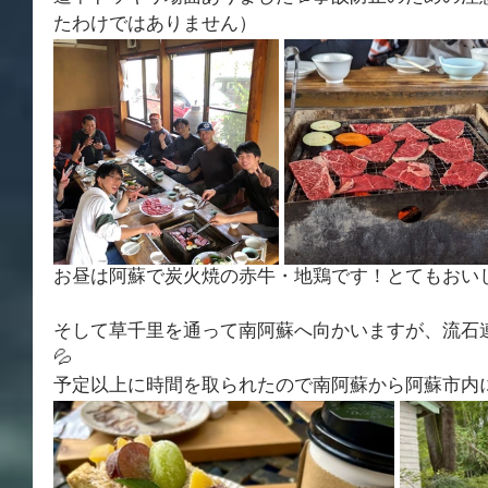
たわけではありません）
お昼は阿蘇で炭火焼の赤牛・地鶏です！とてもおいし
そして草千里を通って南阿蘇へ向かいますが、流石
💦
予定以上に時間を取られたので南阿蘇から阿蘇市内