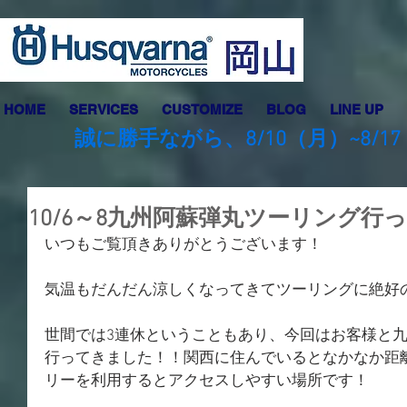
HOME
SERVICES
CUSTOMIZE
BLOG
LINE UP
誠に勝手ながら、8/10（月）~8
10/6～8九州阿蘇弾丸ツーリング行
いつもご覧頂きありがとうございます！
気温もだんだん涼しくなってきてツーリングに絶好
世間では3連休ということもあり、今回はお客様と
行ってきました！！関西に住んでいるとなかなか距
リーを利用するとアクセスしやすい場所です！