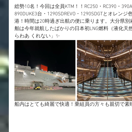
総勢10名！今回は全員KTM！！RC250・RC390・390AD
890DUKE3台・1290SDREVO・1290SDGTと
港！時間は20時過ぎ出航の便に乗ります。大分県別
舶は今年就航したばかりの日本初LNG燃料（液化天
らわあ くれない」✨
船内はとても綺麗で快適！乗組員の方々も親切で素