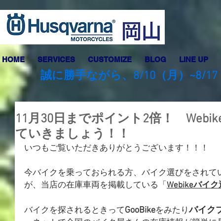
HOME
SERVICES
CUSTOMIZE
BLOG
LINE UP
誠に勝手ながら、8/10（月）~8
11月30日までポイント2倍！ Web
ていきましょう！！
いつもご覧いただきありがとうございます！！！
今バイクを乗っておられる方、バイク選びをされて
が、当店の在庫車両を掲載している「
Webikeバイ
GooBike
バイク
バイクを探されるときって
をみたり