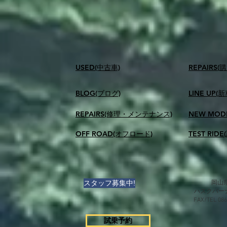
USED(中古車)
​REPAIR
BLOG(ブログ)
LINE UP(
REPAIRS(修理・メンテナンス)
NEW MOD
OFF ROAD(オフロード)
TEST RID
スタッフ募集中!
岡山県
ハスクバー
FAX/TEL 0
試乗予約