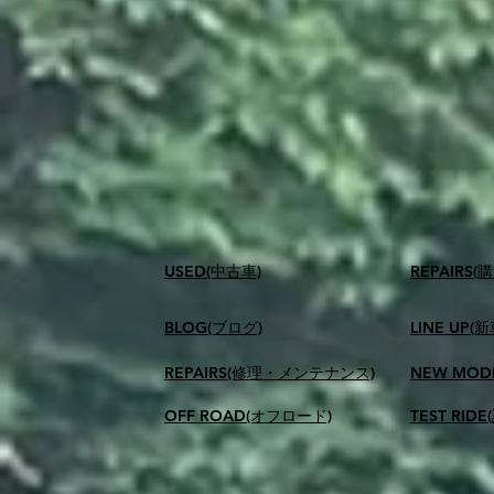
USED(中古車)
​REPAIR
BLOG(ブログ)
LINE UP(
REPAIRS(修理・メンテナンス)
NEW MOD
OFF ROAD(オフロード)
TEST RID