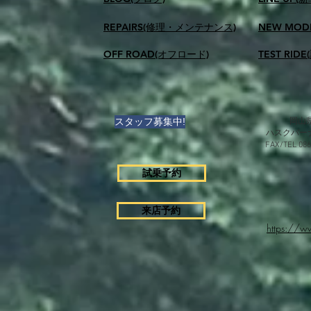
REPAIRS(修理・メンテナンス)
NEW MOD
OFF ROAD(オフロード)
TEST RID
スタッフ募集中!
岡山県
ハスクバー
FAX/TEL 0
試乗予約
来店予約
https://