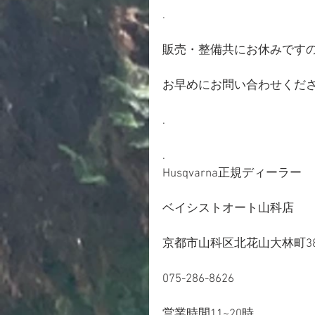
.
販売・整備共にお休みです
お早めにお問い合わせくだ
.
.
Husqvarna正規ディーラー
ベイシストオート山科店
京都市山科区北花山大林町38
075-286-8626
営業時間11~20時