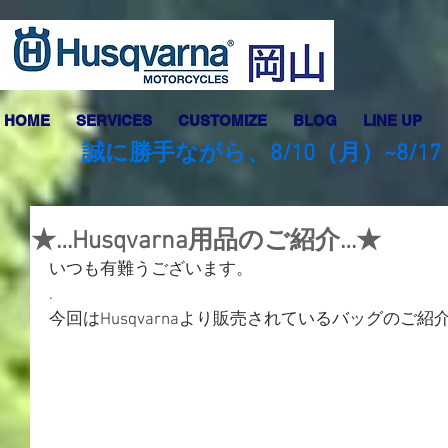
HOME
SERVICES
CUSTOMIZE
BLOG
LINE UP
誠に勝手ながら、8/10（月）~8
★…Husqvarna用品のご紹介…★
いつも有難うございます。
.
今回はHusqvarnaより販売されているバッグのご紹