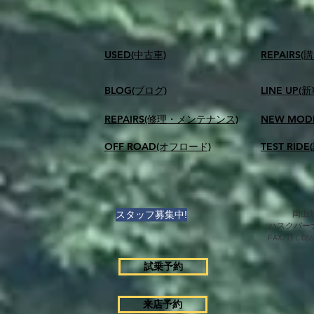
USED(中古車)
​REPAIR
BLOG(ブログ)
LINE UP(
REPAIRS(修理・メンテナンス)
NEW MOD
OFF ROAD(オフロード)
TEST RID
スタッフ募集中!
岡山県
ハスクバー
FAX/TEL 0
試乗予約
来店予約