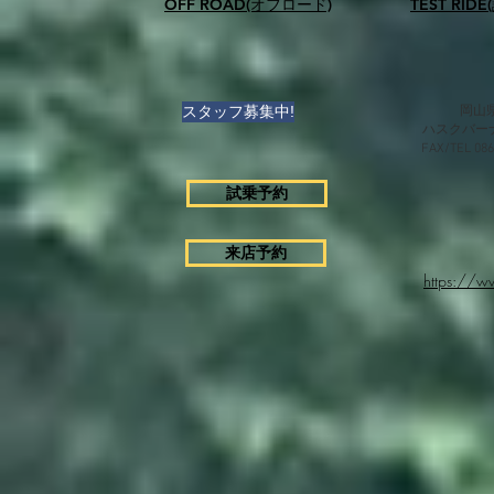
OFF ROAD(オフロード)
TEST RID
スタッフ募集中!
岡山県
ハスクバー
FAX/TEL 0
試乗予約
来店予約
https://