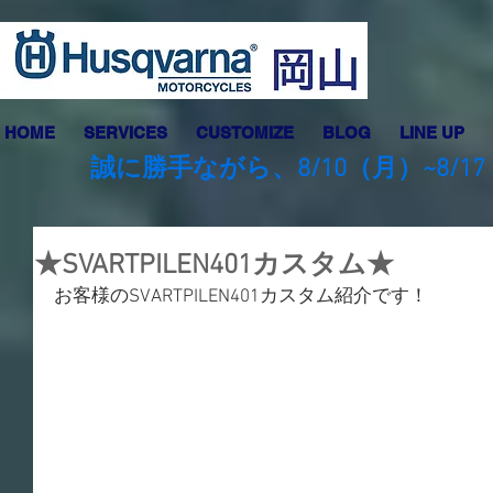
HOME
SERVICES
CUSTOMIZE
BLOG
LINE UP
誠に勝手ながら、8/10（月）~8
★SVARTPILEN401カスタム★
お客様のSVARTPILEN401カスタム紹介です！