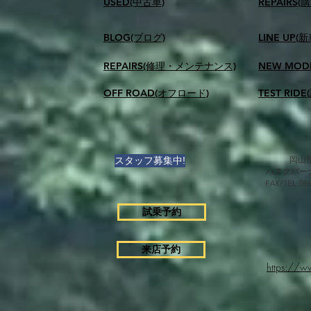
USED(中古車)
​REPAIR
BLOG(ブログ)
LINE UP(
REPAIRS(修理・メンテナンス)
NEW MOD
OFF ROAD(オフロード)
TEST RID
スタッフ募集中!
岡山県
ハスクバー
FAX/TEL 0
試乗予約
来店予約
https://