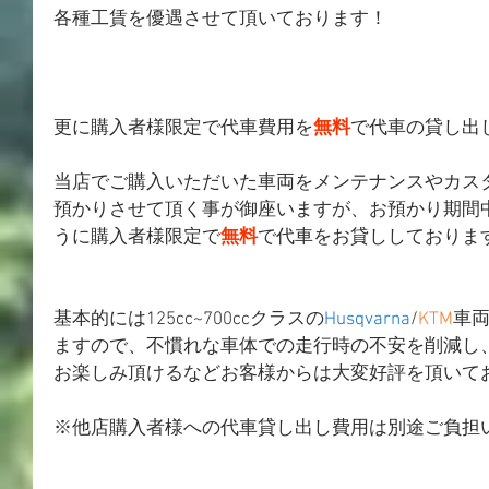
各種工賃を優遇させて頂いております！
更に購入者様限定で代車費用を
無料
で代車の貸し出
当店でご購入いただいた車両をメンテナンスやカス
預かりさせて頂く事が御座いますが、お預かり期間
うに購入者様限定で
無料
で代車をお貸ししておりま
基本的には125cc~700ccクラスの
Husqvarna
/
KTM
車
ますので、不慣れな車体での走行時の不安を削減し
お楽しみ頂けるなどお客様からは大変好評を頂いて
※他店購入者様への代車貸し出し費用は別途ご負担