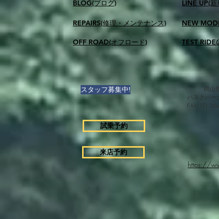
BLOG(ブログ)
LINE UP(
REPAIRS(修理・メンテナンス)
NEW MOD
OFF ROAD(オフロード)
TEST RID
スタッフ募集中!
岡山県
ハスクバー
FAX/TEL 0
試乗予約
来店予約
https://