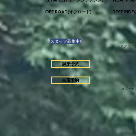
OFF ROAD(オフロード)
TEST RID
スタッフ募集中!
岡山県
ハスクバー
FAX/TEL 0
試乗予約
来店予約
https://