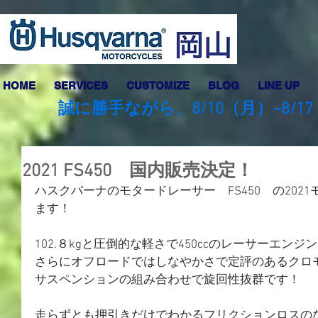
HOME
SERVICES
CUSTOMIZE
BLOG
LINE UP
誠に勝手ながら、8/10（月）~8
2021 FS450 国内販売決定！
ハスクバーナのモタードレーサー　FS450　の202
ます！
102.８kgと圧倒的な軽さで450ccのレーサーエンジ
さらにオフロードではしなやかさで定評のあるクロ
サスペンションの組み合わせで旋回性抜群です！
走らずとも押引きだけでわかるフリクションロスの