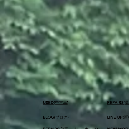
USED(中古車)
​REPAIR
BLOG(ブログ)
LINE UP(
REPAIRS(修理・メンテナンス)
NEW MOD