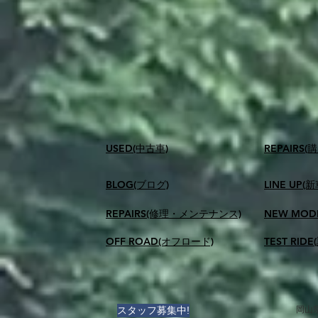
USED(中古車)
​REPAIR
BLOG(ブログ)
LINE UP(
REPAIRS(修理・メンテナンス)
NEW MOD
OFF ROAD(オフロード)
TEST RID
スタッフ募集中!
岡山県