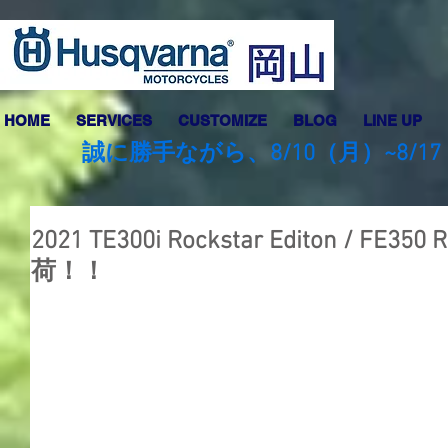
HOME
SERVICES
CUSTOMIZE
BLOG
LINE UP
誠に勝手ながら、8/10（月）~8
2021 TE300i Rockstar Editon / FE350 
荷！！