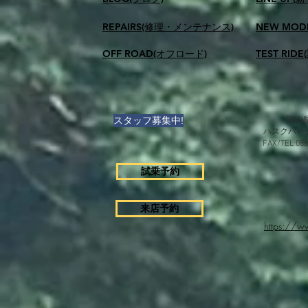
REPAIRS(修理・メンテナンス)
NEW MOD
OFF ROAD(オフロード)
TEST RID
スタッフ募集中!
岡山県
ハスクバー
FAX/TEL 0
試乗予約
来店予約
https://