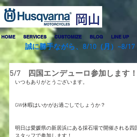
HOME
SERVICES
CUSTOMIZE
BLOG
LINE UP
誠に勝手ながら、8/10（月）~8
5/7 四国エンデューロ参加します
いつもありがとうございます。
GW休暇はいかがお過ごしでしょうか？
明日は愛媛県の新居浜にある採石場で開催される四
スタッフで参加します！