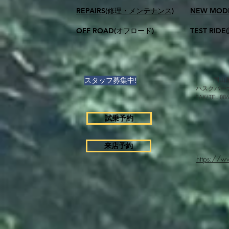
REPAIRS(修理・メンテナンス)
NEW MOD
OFF ROAD(オフロード)
TEST RID
スタッフ募集中!
岡山県
ハスクバー
FAX/TEL 0
試乗予約
来店予約
https://