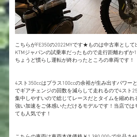
こちらがFE350の2022MYです★ものは中古車と
KTMジャパンの試乗車だったもので走行距離わずか1
ちょうど慣らし運転が終わったところの車両です！
4スト350ccはプラス100ccの余裕が生み出すパ
でギアチェンジの回数を減らして走れるので4スト25
集中しやすいので総じてレースだとタイムを縮めれ
強い加速をご体感いただけるモデルです！当店では
ても人気です！