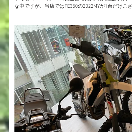
な中ですが、当店ではFE350の2022MYが1台だけご