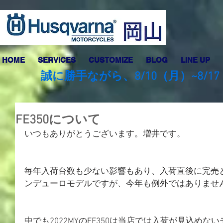
HOME
SERVICES
CUSTOMIZE
BLOG
LINE UP
誠に勝手ながら、8/10（月）~8
FE350について
いつもありがとうございます。増井です。
毎年入荷台数も少ない影響もあり、入荷直後に完売
ンデューロモデルですが、今年も例外ではありませ
中でも2022MYのFE350は当店では入荷が見込め