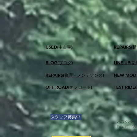
USED(中古車)
​REPAIR
BLOG(ブログ)
LINE UP(
REPAIRS(修理・メンテナンス)
NEW MOD
OFF ROAD(オフロード)
TEST RID
スタッフ募集中!
岡山県
ハスクバー
FAX/TEL 0