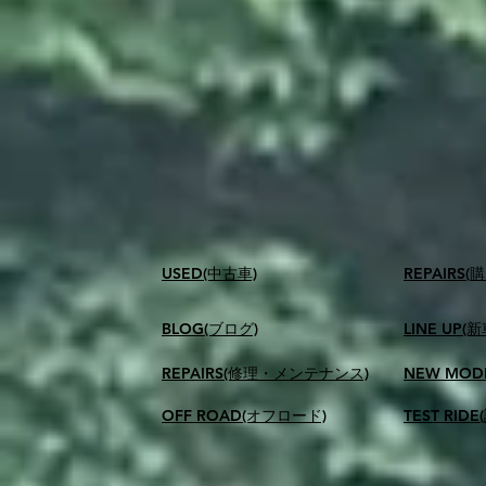
USED(中古車)
​REPAIR
BLOG(ブログ)
LINE UP(
REPAIRS(修理・メンテナンス)
NEW MOD
OFF ROAD(オフロード)
TEST RID