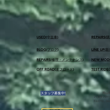
USED(中古車)
​REPAIR
BLOG(ブログ)
LINE UP(
REPAIRS(修理・メンテナンス)
NEW MOD
OFF ROAD(オフロード)
TEST RID
スタッフ募集中!
岡山県
ハスクバー
FAX/TEL 0