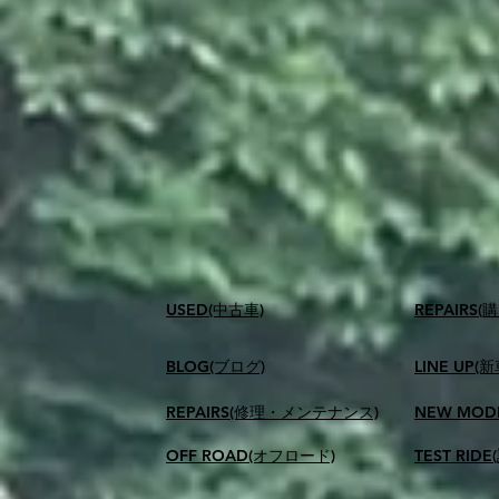
USED(中古車)
​REPAIR
BLOG(ブログ)
LINE UP(
REPAIRS(修理・メンテナンス)
NEW MOD
OFF ROAD(オフロード)
TEST RID