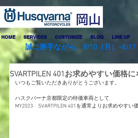
HOME
SERVICES
CUSTOMIZE
BLOG
LINE UP
誠に勝手ながら、8/10（月）~8
SVARTPILEN 401お求めやすい価
いつもご覧いただきありがとうございます。
ハスクバーナ京都限定の特価車両として
MY2023　SVARTPILEN 401を通常よりお求めや