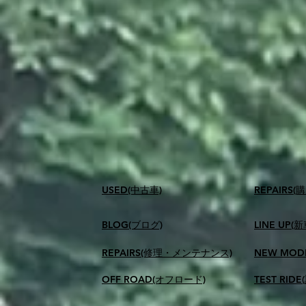
USED(中古車)
​REPAIR
BLOG(ブログ)
LINE UP(
REPAIRS(修理・メンテナンス)
NEW MOD
OFF ROAD(オフロード)
TEST RID