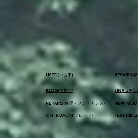
USED(中古車)
​REPAIR
BLOG(ブログ)
LINE UP(
REPAIRS(修理・メンテナンス)
NEW MOD
OFF ROAD(オフロード)
TEST RID