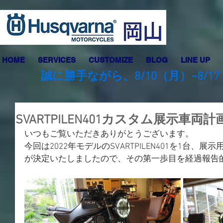
HOME
SERVICES
CUSTOMIZE
BLOG
LINE UP
誠に勝手ながら、8/10（月）~8
SVARTPILEN401カスタム展示車両
いつもご覧いただきありがとうございます。
今回は2022年モデルのSVARTPILEN401を1台
が決定いたしましたので、その第一歩目を経過報告