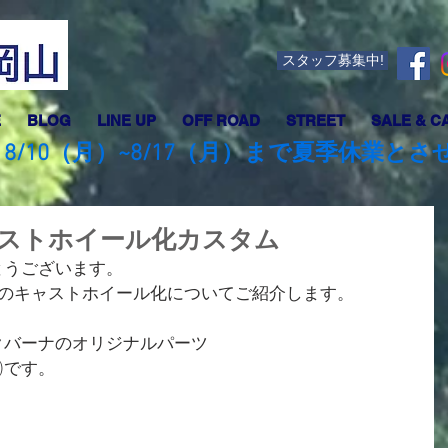
スタッフ募集中!
E
BLOG
LINE UP
OFF ROAD
STREET
SALE & C
8/10（月）~8/17（月）まで夏季休業と
1 キャストホイール化カスタム
とうございます。
1のキャストホイール化についてご紹介します。
クバーナのオリジナルパーツ
税抜)です。