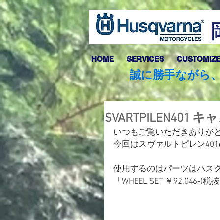
HOME
SERVICES
CUSTOMIZ
誠に勝手ながら、
SVARTPILEN40
いつもご覧いただきありが
今回はスヴァルトピレン40
使用するのはパーツはハス
「WHEEL SET ￥92,046-(