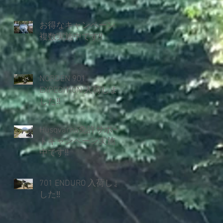
お得なキャンペーン
複数実施中です‼
NORDEN 901
EXPEDITION 入荷しま
した‼
Husqvarna免許サポー
トキャンペーン実施
中です‼
701 ENDURO 入荷しま
した‼