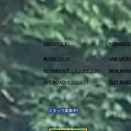
USED(中古車)
​REPAIR
BLOG(ブログ)
LINE UP(
REPAIRS(修理・メンテナンス)
NEW MOD
OFF ROAD(オフロード)
TEST RID
スタッフ募集中!
岡山県
ハスクバー
FAX/TEL 0