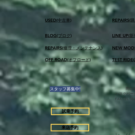
USED(中古車)
​REPAIR
BLOG(ブログ)
LINE UP(
REPAIRS(修理・メンテナンス)
NEW MOD
OFF ROAD(オフロード)
TEST RID
スタッフ募集中!
岡山県
ハスクバー
FAX/TEL 0
試乗予約
来店予約