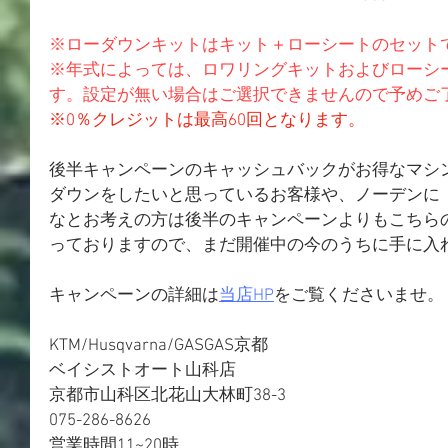
※ローダウンキットはキット＋ローシートのセット
※年式によっては、ロワリングキットおよびローシ
す。設定が無い場合はご選択できませんので予めご
※0％クレジットは最高60回となります。
後半キャンペーンのキャッシュバックがお得なマシ
ダウンをしたいと思っているお客様や、ノーデンに「EXP
なとお考えの方は後半のキャンペーンよりもこちら
っておりますので、まだ開催中の今のうちに手に入れ
キャンペーンの詳細は
当店HP
をご覧くださいませ。
KTM/Husqvarna/GASGAS京都
ベイシストオート山科店
京都市山科区北花山大林町38-3
075-286-8626
営業時間11~20時