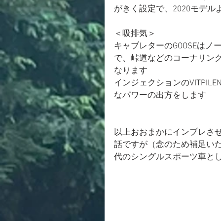
がきく設定で、2020モデ
＜吸排気＞
キャブレターのGOOSEは
で、峠道などのコーナリン
なります
インジェクションのVITPI
なパワーの出方をします
以上おおまかにインプレさせ
話ですが（念のため補足いたしま
代のシングルスポーツ車と