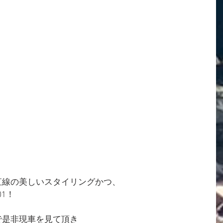
直線の美しいスタイリングかつ、
01！
で是非現車を見て頂き