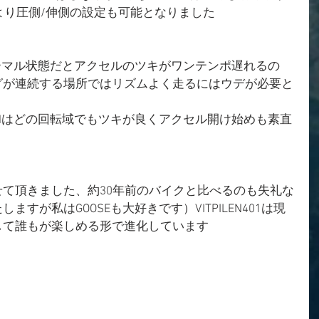
ルより圧側/伸側の設定も可能となりました
ノーマル状態だとアクセルのツキがワンテンポ遅れるの
グが連続する場所ではリズムよく走るにはウデが必要と
LENはどの回転域でもツキが良くアクセル開け始めも素直
て頂きました、約30年前のバイクと比べるのも失礼な
すが私はGOOSEも大好きです）VITPILEN401は現
して誰もが楽しめる形で進化しています