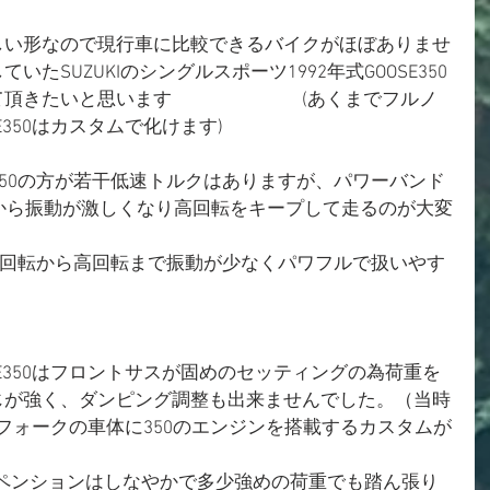
しい形なので現行車に比較できるバイクがほぼありませ
たSUZUKIのシングルスポーツ1992年式GOOSE350
頂きたいと思います　　　　　　　(あくまでフルノ
E350はカスタムで化けます)
SE350の方が若干低速トルクはありますが、パワーバンド
上から振動が激しくなり高回転をキープして走るのが大変
401は低回転から高回転まで振動が少なくパワフルで扱いやす
E350はフロントサスが固めのセッティングの為荷重を
じが強く、ダンピング調整も出来ませんでした。（当時
正立フォークの車体に350のエンジンを搭載するカスタムが
APEXサスペンションはしなやかで多少強めの荷重でも踏ん張り