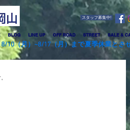
スタッフ募集中!
E
BLOG
LINE UP
OFF ROAD
STREET
SALE & C
8/10（月）~8/17（月）まで夏季休業と
す。