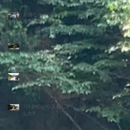
お得なキャンペーン
複数実施中です‼
NORDEN 901
EXPEDITION 入荷しま
した‼
Husqvarna免許サポー
トキャンペーン実施
中です‼
701 ENDURO 入荷しま
した‼