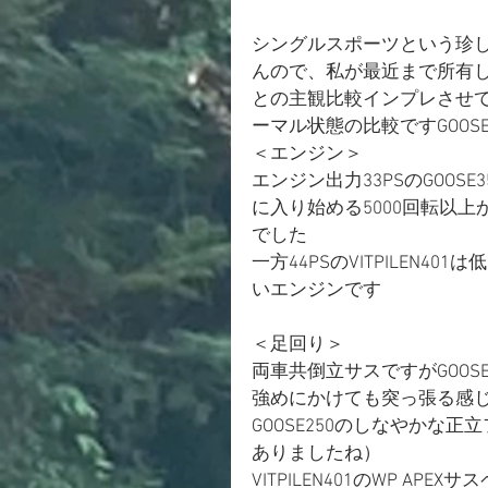
シングルスポーツという珍
んので、私が最近まで所有してい
との主観比較インプレさせて
ーマル状態の比較ですGOOS
＜エンジン＞
エンジン出力33PSのGOO
に入り始める5000回転以
でした　　　　
一方44PSのVITPILEN
いエンジンです
＜足回り＞
両車共倒立サスですがGOOS
強めにかけても突っ張る感
GOOSE250のしなやかな
ありましたね）
VITPILEN401のWP 