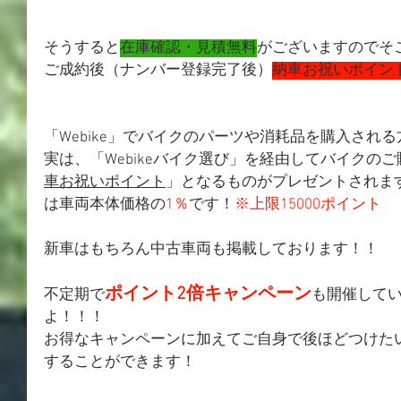
そうすると
在庫確認・見積無料
がございますのでそ
ご成約後（ナンバー登録完了後）
納車お祝いポイン
「Webike」でバイクのパーツや消耗品を購入され
実は、「Webikeバイク選び」を経由してバイクの
車お祝いポイント
」となるものがプレゼントされま
は車両本体価格の
1％
です！
※上限15000ポイント
新車はもちろん中古車両も掲載しております！！
ポイント2倍キャンペーン
不定期で
も開催して
よ！！！
お得なキャンペーンに加えてご自身で後ほどつけた
することができます！