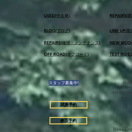
USED(中古車)
​REPAIR
BLOG(ブログ)
LINE UP(
REPAIRS(修理・メンテナンス)
NEW MOD
OFF ROAD(オフロード)
TEST RID
スタッフ募集中!
岡山県
ハスクバー
FAX/TEL 0
試乗予約
来店予約
https://