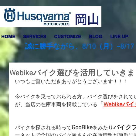
HOME
SERVICES
CUSTOMIZE
BLOG
LINE UP
誠に勝手ながら、8/10（月）~8
Webikeバイク選びを活用していき
いつもご覧いただきありがとうございます！！！
今バイクを乗っておられる方、バイク選びをされて
「
Webikeバ
が、当店の在庫車両を掲載している
GooBike
バイク
バイクを探される時って
をみたり
ーネットで全国のバイク屋さんの在庫情報が簡単に