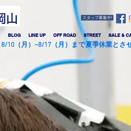
スタッフ募集中!
E
BLOG
LINE UP
OFF ROAD
STREET
SALE & C
8/10（月）~8/17（月）まで夏季休業と
-
ツである、アクセサリーを取扱いしております。店頭に展示・在庫し
らの取り寄せ可能です。通常、注文から１週間前後でオースト
どのパーツの中には、ただ取り換えるだけではなく、専用のデ
グの書き換えを行い、車両の性能をアップさせるパーツもござ
カスタムした展示車両も御座いますのでカスタマイズの参考にし
VITPILEN401カスタム詳細