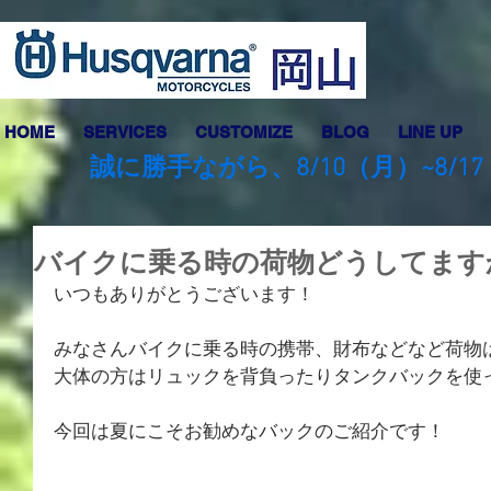
HOME
SERVICES
CUSTOMIZE
BLOG
LINE UP
誠に勝手ながら、8/10（月）~8
バイクに乗る時の荷物どうしてます
いつもありがとうございます！
みなさんバイクに乗る時の携帯、財布などなど荷物
大体の方はリュックを背負ったりタンクバックを使
今回は夏にこそお勧めなバックのご紹介です！