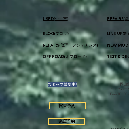
USED(中古車)
​REPAIR
BLOG(ブログ)
LINE UP(
REPAIRS(修理・メンテナンス)
NEW MOD
OFF ROAD(オフロード)
TEST RID
スタッフ募集中!
岡山県
ハスクバー
FAX/TEL 0
試乗予約
来店予約
https://