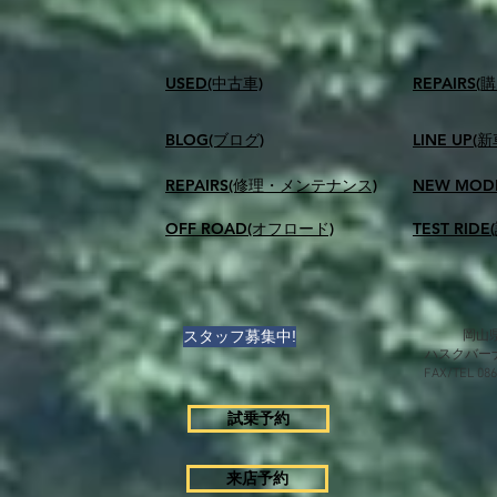
USED(中古車)
​REPAIR
BLOG(ブログ)
LINE UP(
REPAIRS(修理・メンテナンス)
NEW MOD
OFF ROAD(オフロード)
TEST RID
スタッフ募集中!
岡山県
ハスクバー
FAX/TEL 0
試乗予約
来店予約