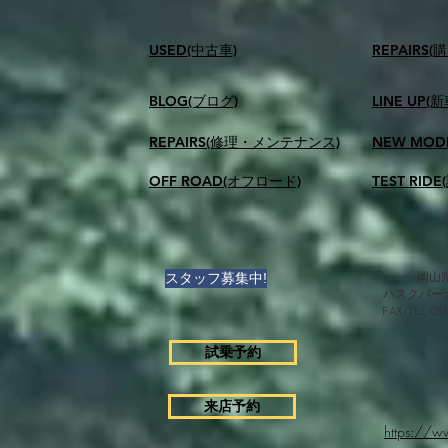
USED(中古車)
​REPAIR
BLOG(ブログ)
LINE UP(
REPAIRS(修理・メンテナンス)
NEW MOD
OFF ROAD(オフロード)
TEST RID
スタッフ募集中!
岡山県
ハスクバー
FAX/TEL 0
試乗予約
来店予約
https://