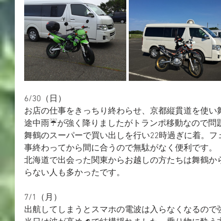
6/30（日）
お店の仕事をきっちり終わらせ、京都縦貫道を使い
途中雨☔が強く降りましたがトランポ移動なので問
舞鶴のスーパーで買い出しを行い22時過ぎに着。フェ
事終わってから間に合うので無駄がなく便利です。
北海道で出会った関東からお越しの方たちは舞鶴か
らない人
も多かったです。
7/1（月）
出航してしまうとスマホの電波は入らなくなるので