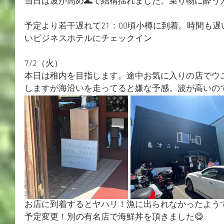
当日は波が高め🌊で結構揺れました。乗り物に酔う
予定より若干遅れて21：00頃小樽に到着。時間も
いビジネスホテルにチェックイン
7/2（火）
本日は
稚内を目指します。途中お気に入りの店でウ
しますが
海沿いを走ってると嫌な予感。波が高いので
お店に到着するとヤハリ！漁に出られなかったようで
予定変更！別の有名店で海鮮丼を頂きました😋