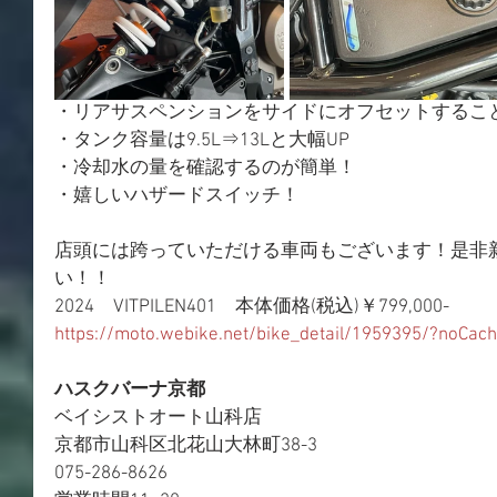
・リアサスペンションをサイドにオフセットすること
・タンク容量は9.5L⇒13Lと大幅UP
・冷却水の量を確認するのが簡単！
・嬉しいハザードスイッチ！
店頭には跨っていただける車両もございます！是非新型VI
い！！
2024　VITPILEN401　本体価格(税込)￥799,000-
https://moto.webike.net/bike_detail/1959395/?noCac
ハスクバーナ京都
ベイシストオート山科店
京都市山科区北花山大林町38-3
075-286-8626