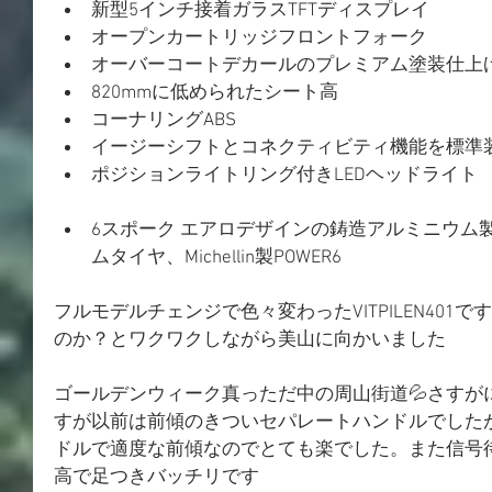
新型5インチ接着ガラスTFTディスプレイ
オープンカートリッジフロントフォーク
オーバーコートデカールのプレミアム塗装仕上
820mmに低められたシート高
コーナリングABS
イージーシフトとコネクティビティ機能を標準
ポジションライトリング付きLEDヘッドライト
6スポーク エアロデザインの鋳造アルミニウム
ムタイヤ、Michellin製POWER6
フルモデルチェンジで色々変わったVITPILEN401
のか？とワクワクしながら美山に向かいました
ゴールデンウィーク真っただ中の周山街道💦さすが
すが以前は前傾のきついセパレートハンドルでした
ドルで適度な前傾なのでとても楽でした。また信号待
高で足つきバッチリです