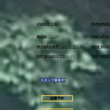
USED(中古車)
​REPAIR
BLOG(ブログ)
LINE UP(
REPAIRS(修理・メンテナンス)
NEW MOD
OFF ROAD(オフロード)
TEST RID
スタッフ募集中!
岡山県
ハスクバー
FAX/TEL 0
試乗予約