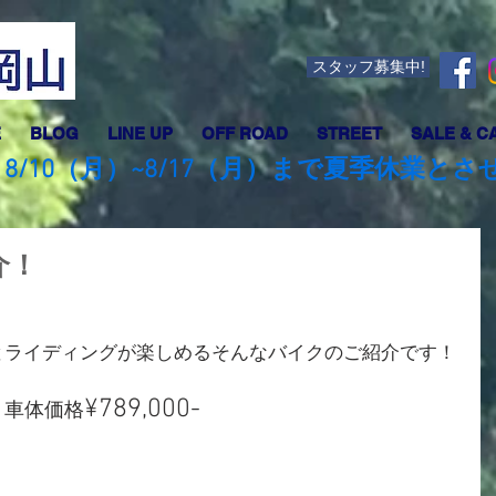
スタッフ募集中!
E
BLOG
LINE UP
OFF ROAD
STREET
SALE & C
8/10（月）~8/17（月）まで夏季休業と
紹介！
とライディングが楽しめるそんなバイクのご紹介です！
　
¥789,000-
車体価格