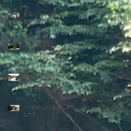
お得なキャンペーン
複数実施中です‼
NORDEN 901
EXPEDITION 入荷しま
した‼
Husqvarna免許サポー
トキャンペーン実施
中です‼
701 ENDURO 入荷しま
した‼