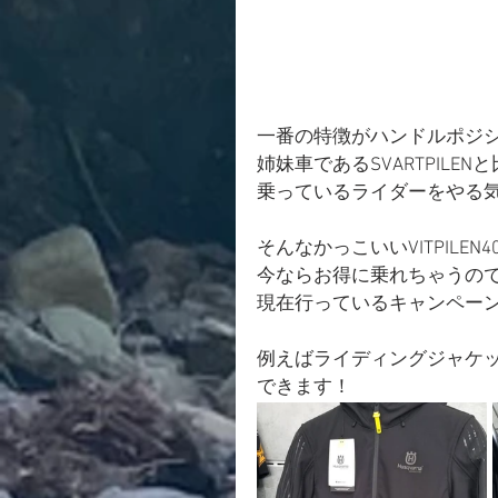
一番の特徴がハンドルポジ
姉妹車であるSVARTPIL
乗っているライダーをやる
そんなかっこいいVITPILEN40
今ならお得に乗れちゃうの
現在行っているキャンペーン
例えばライディングジャケ
できます！