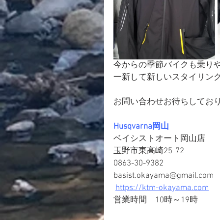
今からの季節バイクも乗り
一新して新しいスタイリン
お問い合わせお待ちしてお
Husqvarna岡山
ベイシストオート岡山店
玉野市東高崎25-72
0863-30-9382
basist.okayama@gmail.com
https://ktm-okayama.com
営業時間　10時～19時