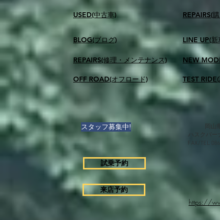
USED(中古車)
​REPAIR
BLOG(ブログ)
LINE UP(
REPAIRS(修理・メンテナンス)
NEW MOD
OFF ROAD(オフロード)
TEST RID
スタッフ募集中!
岡山県
ハスクバー
FAX/TEL 0
試乗予約
来店予約
https://