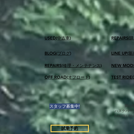
USED(中古車)
​REPAIR
BLOG(ブログ)
LINE UP(
REPAIRS(修理・メンテナンス)
NEW MOD
OFF ROAD(オフロード)
TEST RID
スタッフ募集中!
岡山県
ハスクバー
FAX/TEL 0
試乗予約