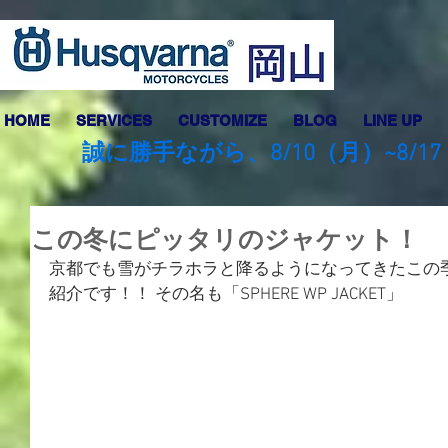
HOME
SERVICES
CUSTOMIZE
BLOG
LINE UP
誠に勝手ながら、8/10（月）~8
この冬にピッタリのジャケット！
京都でも雪がチラホラと降るようになってきたこの
紹介です！！ その名も「SPHERE WP JACKET」