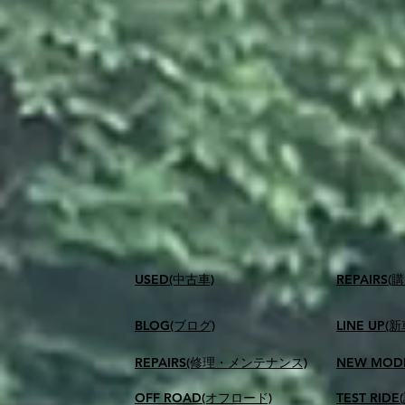
USED(中古車)
​REPAIR
BLOG(ブログ)
LINE UP(
REPAIRS(修理・メンテナンス)
NEW MOD
OFF ROAD(オフロード)
TEST RID